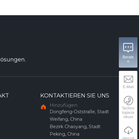
Berate
rlösungen.
n
E-Mail
AKT
KONTAKTIEREN SIE UNS
Hinzufügen.
Techno
Dongfeng-Oststraße, Stadt
logieze
ntrum
Weifang, China
Bezirk Chaoyang, Stadt
Peking, China
Herunt