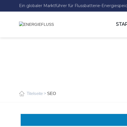
Ein globaler Marktführer für Flussbatterie-Energiespe
STA
Titelseite
SEO